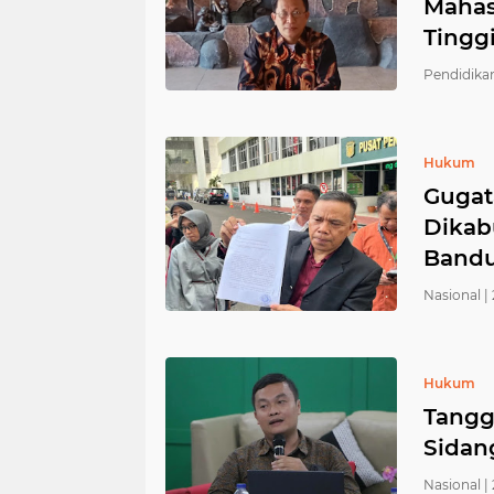
Mahas
Tingg
Pendidikan
Hukum
Gugat
Dikab
Bandu
Nasional |
Hukum
Tangg
Sidan
Nasional |