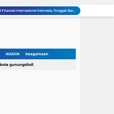
DPR RI Sahkan UU Pusat Finansial Internasional Indonesia, Tonggak Baru Penguatan Daya Saing Keuangan Nasional
Pemerintah Resmikan PP Nomor 30 Tahun 2026, Tarif PNBP Kementerian Hukum Disesuaikan, UMKM Tetap Diutamakan
Seminar "Bahagia Tanpa Batas" Hadirkan Semangat Hidup Penuh Sukacita bagi Warga Usia Indah Gereja AMIN Jemaat Tangerang Raya
Kuasa Hukum Keluarga Agnis Jance Zebua Desak Mabes Polri Ungkap Pelaku, "Di Mana Keadilan Itu?"
PERADI PROFESIONAL dan Universitas Indonesia Buka PKPA Angkatan I, Hadirkan Pengajar Elite Penegak Hukum dan Akademisi
RUU Perampasan Aset Dikebut, Maqdir Ismail Ingatkan DPR: Lindungi Hak Milik Warga dan Cegah Penyalahgunaan Wewenang
Agusman Lawölö Resmi Dilantik sebagai Ketua PMLI Periode 2026–2031, Siap Perkuat Persatuan Marga Lawölö
Korban Dugaan Penganiayaan Kritis di ICU, Dua Balita Kehilangan Tulang Punggung Keluarga
IKADIN
Keagamaan
Tolak Jadi Penagih Bank Keliling, Pria di Tangerang Diduga Jadi Korban Pengeroyokan dan Kekerasan, Kini Dirawat di ICU
kota gunungsitoli
(2)
(2)
Kemenkum Percepat Penegasan Status Kewarganegaraan melalui Layanan Jemput Bola, Menkum: Seluruh Warga Harus Terlayani
isasi profesi
dpn peradi
polri
upn veteran jakarta