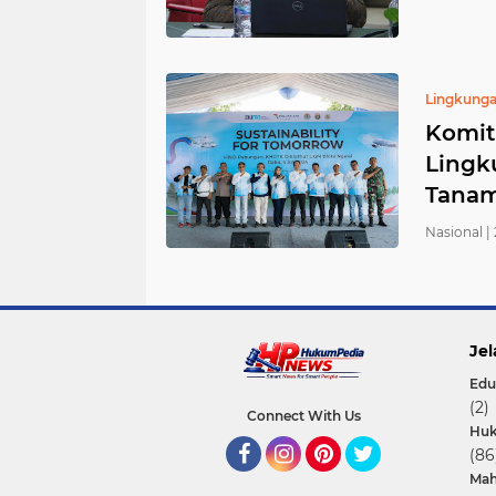
Lingkunga
Komit
Lingk
Tanam
Nasional |
Jel
Edu
(2)
Connect With Us
Hu
(86
Mah
Facebook
Instagram
Pinterest
Twitter