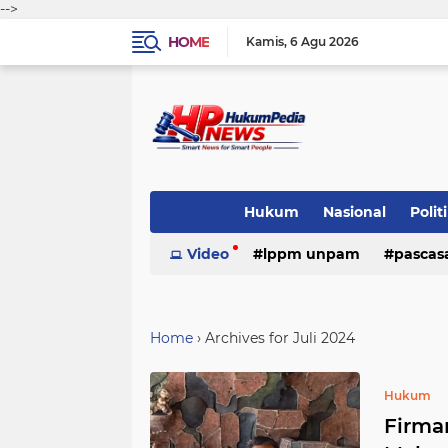
-->
HOME
Kamis
6 Agu 2026
Hukum
Nasional
Polit
Indeks
Video
(86)
lppm unpam
(71)
pascas
(39)
Mahkamah Konstitusi
Opini
PER
universitas pamulang
dpd ikad
Home
(2)
›
Archives for Juli 2024
(2)
(1)
gereja amin jemaat tangerang raya
Hukum
Firman