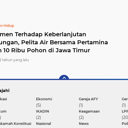
n Hidup
men Terhadap Keberlanjutan
ungan, Pelita Air Bersama Pertamina
 10 Ribu Pohon di Jawa Timur
2 tahun yang lalu
ajahi
kasi
Ekonomi
Gereja AFY
(5)
(1)
(1)
kum
IKADIN
Keagamaan
LP
)
(2)
(2)
(20
kamah Konstitusi
Nasional
News
Pol