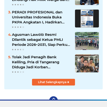
Cegah Penyalahgunaan
Wewenang
PERADI PROFESIONAL dan
Universitas Indonesia Buka
PKPA Angkatan I, Hadirkan
Pengajar Elite Penegak Hukum
dan Akademisi
Agusman Lawölö Resmi
Dilantik sebagai Ketua PMLI
Periode 2026–2031, Siap Perkuat
Persatuan Marga Lawölö
Tolak Jadi Penagih Bank
Keliling, Pria di Tangerang
Diduga Jadi Korban
Pengeroyokan dan Kekerasan,
Kini Dirawat di ICU
Lihat Selengkapnya