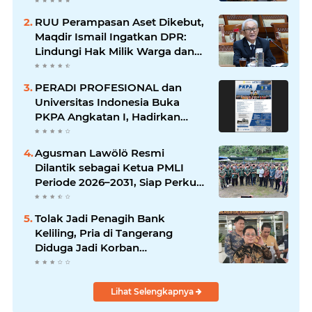
Keluarga
RUU Perampasan Aset Dikebut,
Maqdir Ismail Ingatkan DPR:
Lindungi Hak Milik Warga dan
Cegah Penyalahgunaan
Wewenang
PERADI PROFESIONAL dan
Universitas Indonesia Buka
PKPA Angkatan I, Hadirkan
Pengajar Elite Penegak Hukum
dan Akademisi
Agusman Lawölö Resmi
Dilantik sebagai Ketua PMLI
Periode 2026–2031, Siap Perkuat
Persatuan Marga Lawölö
Tolak Jadi Penagih Bank
Keliling, Pria di Tangerang
Diduga Jadi Korban
Pengeroyokan dan Kekerasan,
Kini Dirawat di ICU
Lihat Selengkapnya