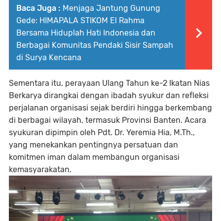
Baca Juga :
Menjaga Jantung Gunung
Gede: HIMAPALA STIKOM El Rahma
Bersama Hiduplah Hati Indonesia dan
Berbagai Komunitas Pendaki Sisir Sampah
di Surya Kencana
Sementara itu, perayaan Ulang Tahun ke-2 Ikatan Nias
Berkarya dirangkai dengan ibadah syukur dan refleksi
perjalanan organisasi sejak berdiri hingga berkembang
di berbagai wilayah, termasuk Provinsi Banten. Acara
syukuran dipimpin oleh Pdt. Dr. Yeremia Hia, M.Th.,
yang menekankan pentingnya persatuan dan
komitmen iman dalam membangun organisasi
kemasyarakatan.