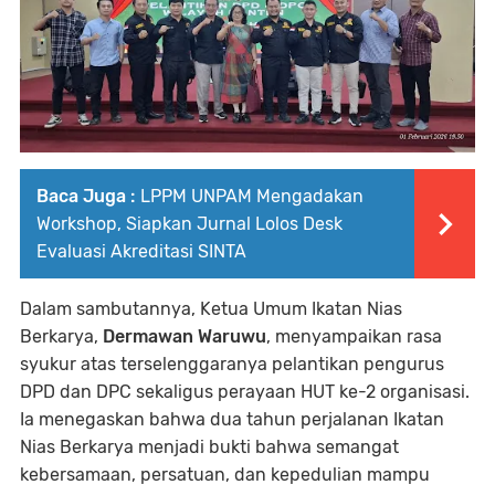
Baca Juga :
LPPM UNPAM Mengadakan
Workshop, Siapkan Jurnal Lolos Desk
Evaluasi Akreditasi SINTA
Dalam sambutannya, Ketua Umum Ikatan Nias
Berkarya,
Dermawan Waruwu
, menyampaikan rasa
syukur atas terselenggaranya pelantikan pengurus
DPD dan DPC sekaligus perayaan HUT ke-2 organisasi.
Ia menegaskan bahwa dua tahun perjalanan Ikatan
Nias Berkarya menjadi bukti bahwa semangat
kebersamaan, persatuan, dan kepedulian mampu