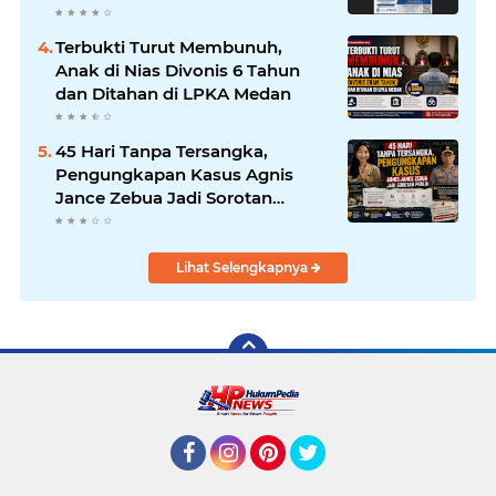
Pengajar Elite Penegak Hukum
dan Akademisi
Terbukti Turut Membunuh,
Anak di Nias Divonis 6 Tahun
dan Ditahan di LPKA Medan
45 Hari Tanpa Tersangka,
Pengungkapan Kasus Agnis
Jance Zebua Jadi Sorotan
Publik
Lihat Selengkapnya
Facebook
Instagram
Pinterest
Twitter