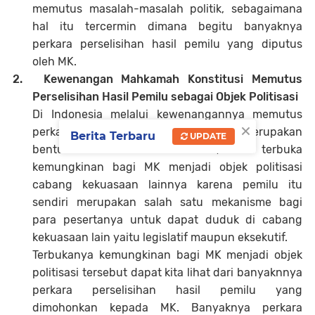
memutus masalah-masalah politik, sebagaimana
hal itu tercermin dimana begitu banyaknya
perkara perselisihan hasil pemilu yang diputus
oleh MK.
2.
Kewenangan Mahkamah Konstitusi Memutus
Perselisihan Hasil Pemilu sebagai Objek Politisasi
Di Indonesia melalui kewenangannya memutus
×
perkara perselisihan hasil pemilu yang merupakan
Berita Terbaru
UPDATE
bentuk
Judicialization of Politics
, maka terbuka
kemungkinan bagi MK menjadi objek politisasi
cabang kekuasaan lainnya karena pemilu itu
sendiri merupakan salah satu mekanisme bagi
para pesertanya untuk dapat duduk di cabang
kekuasaan lain yaitu legislatif maupun eksekutif.
Terbukanya kemungkinan bagi MK menjadi objek
politisasi tersebut dapat kita lihat dari banyaknnya
perkara perselisihan hasil pemilu yang
dimohonkan kepada MK. Banyaknya perkara