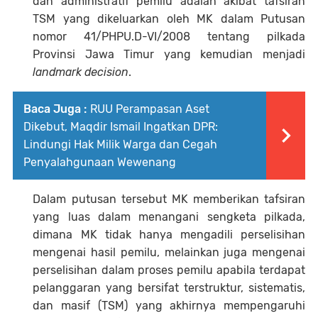
dan administratif pemilu adalah akibat tafsiran
TSM yang dikeluarkan oleh MK dalam Putusan
nomor 41/PHPU.D-VI/2008 tentang pilkada
Provinsi Jawa Timur yang kemudian menjadi
landmark decision
.
Baca Juga :
RUU Perampasan Aset
Dikebut, Maqdir Ismail Ingatkan DPR:
Lindungi Hak Milik Warga dan Cegah
Penyalahgunaan Wewenang
Dalam putusan tersebut MK memberikan tafsiran
yang luas dalam menangani sengketa pilkada,
dimana MK tidak hanya mengadili perselisihan
mengenai hasil pemilu, melainkan juga mengenai
perselisihan dalam proses pemilu apabila terdapat
pelanggaran yang bersifat terstruktur, sistematis,
dan masif (TSM) yang akhirnya mempengaruhi