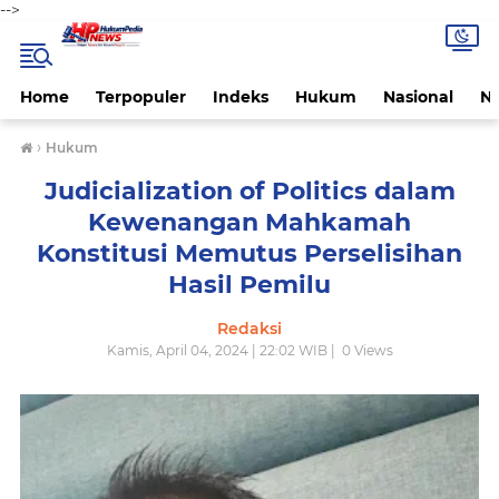
-->
Home
Terpopuler
Indeks
Hukum
Nasional
N
›
Hukum
Judicialization of Politics dalam
Kewenangan Mahkamah
Konstitusi Memutus Perselisihan
Hasil Pemilu
Redaksi
Kamis, April 04, 2024 | 22:02 WIB |
0
Views