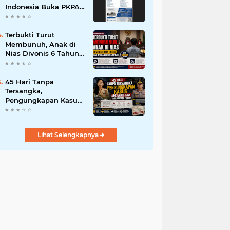
Indonesia Buka PKPA
Angkatan I, Hadirkan
Pengajar Elite
Penegak Hukum dan
Terbukti Turut
Akademisi
Membunuh, Anak di
Nias Divonis 6 Tahun
dan Ditahan di LPKA
Medan
45 Hari Tanpa
Tersangka,
Pengungkapan Kasus
Agnis Jance Zebua
Jadi Sorotan Publik
Lihat Selengkapnya