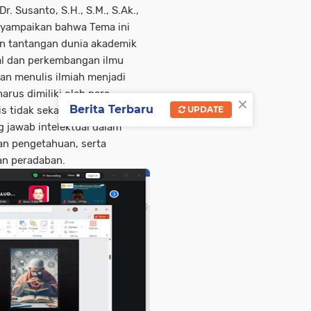
. Susanto, S.H., S.M., S.Ak.,
nyampaikan bahwa Tema ini
an tantangan dunia akademik
ital dan perkembangan ilmu
n menulis ilmiah menjadi
rus dimiliki oleh para
×
Berita Terbaru
s tidak sekadar aktivitas
UPDATE
 jawab intelektual dalam
n pengetahuan, serta
an peradaban.