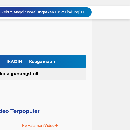
Agusman Lawölö Resmi Dilantik sebagai Ketua PMLI Periode 2026–2031, Siap Perkuat Persatuan Marga Lawölö
Korban Dugaan Penganiayaan Kritis di ICU, Dua Balita Kehilangan Tulang Punggung Keluarga
Tolak Jadi Penagih Bank Keliling, Pria di Tangerang Diduga Jadi Korban Pengeroyokan dan Kekerasan, Kini Dirawat di ICU
Kemenkum Percepat Penegasan Status Kewarganegaraan melalui Layanan Jemput Bola, Menkum: Seluruh Warga Harus Terlayani
DPR RI Sahkan UU Pusat Finansial Internasional Indonesia, Tonggak Baru Penguatan Daya Saing Keuangan Nasional
Pemerintah Resmikan PP Nomor 30 Tahun 2026, Tarif PNBP Kementerian Hukum Disesuaikan, UMKM Tetap Diutamakan
Seminar "Bahagia Tanpa Batas" Hadirkan Semangat Hidup Penuh Sukacita bagi Warga Usia Indah Gereja AMIN Jemaat Tangerang Raya
Kuasa Hukum Keluarga Agnis Jance Zebua Desak Mabes Polri Ungkap Pelaku, "Di Mana Keadilan Itu?"
IKADIN
Keagamaan
PERADI PROFESIONAL dan Universitas Indonesia Buka PKPA Angkatan I, Hadirkan Pengajar Elite Penegak Hukum dan Akademisi
kota gunungsitoli
(2)
(2)
RUU Perampasan Aset Dikebut, Maqdir Ismail Ingatkan DPR: Lindungi Hak Milik Warga dan Cegah Penyalahgunaan Wewenang
isasi profesi
dpn peradi
polri
upn veteran jakarta
deo Terpopuler
Ke Halaman Video