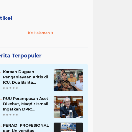
tikel
Ke Halaman
rita Terpopuler
Korban Dugaan
Penganiayaan Kritis di
ICU, Dua Balita
Kehilangan Tulang
Punggung Keluarga
RUU Perampasan Aset
Dikebut, Maqdir Ismail
Ingatkan DPR:
Lindungi Hak Milik
Warga dan Cegah
Penyalahgunaan
PERADI PROFESIONAL
Wewenang
dan Universitas