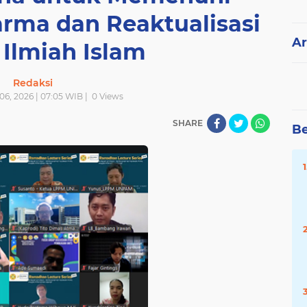
arma dan Reaktualisasi
Ar
 Ilmiah Islam
Redaksi
06, 2026 | 07:05 WIB |
0
Views
SHARE
Be