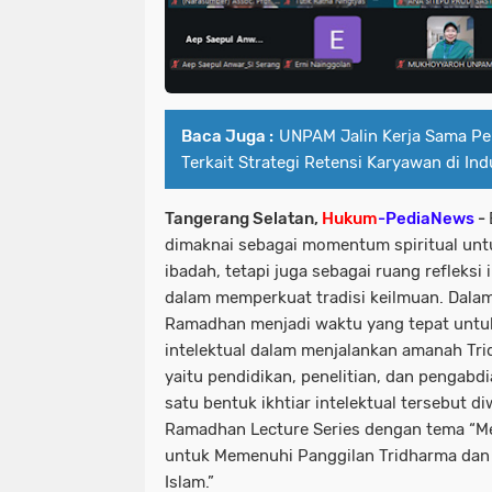
Baca Juga :
UNPAM Jalin Kerja Sama Pen
Terkait Strategi Retensi Karyawan di Ind
Tangerang Selatan,
Hukum
-PediaNews
-
dimaknai sebagai momentum spiritual unt
ibadah, tetapi juga sebagai ruang refleksi 
dalam memperkuat tradisi keilmuan. Dala
Ramadhan menjadi waktu yang tepat untuk
intelektual dalam menjalankan amanah Tri
yaitu pendidikan, penelitian, dan pengabd
satu bentuk ikhtiar intelektual tersebut d
Ramadhan Lecture Series dengan tema “M
untuk Memenuhi Panggilan Tridharma dan R
Islam.”