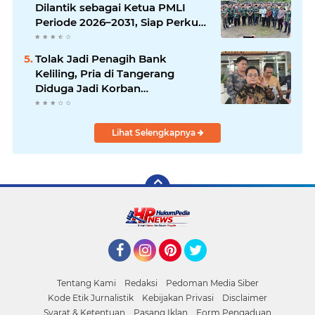
Dilantik sebagai Ketua PMLI
Periode 2026–2031, Siap Perkuat
Persatuan Marga Lawölö
Tolak Jadi Penagih Bank
Keliling, Pria di Tangerang
Diduga Jadi Korban
Pengeroyokan dan Kekerasan,
Kini Dirawat di ICU
Lihat Selengkapnya
Facebook
Instagram
Pinterest
Twitter
Tentang Kami
Redaksi
Pedoman Media Siber
Kode Etik Jurnalistik
Kebijakan Privasi
Disclaimer
Syarat & Ketentuan
Pasang Iklan
Form Pengaduan