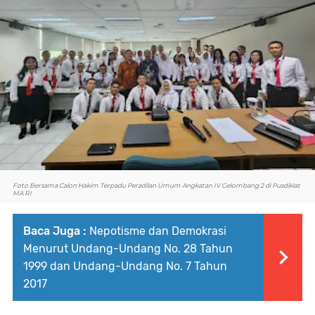
Foto Bersama Calon Hakim Terpadu Peradilan Umum Angkatan IV Gelombang 2 di Pusdiklat
MA RI
Baca Juga :
Nepotisme dan Demokrasi
Menurut Undang-Undang No. 28 Tahun
1999 dan Undang-Undang No. 7 Tahun
2017