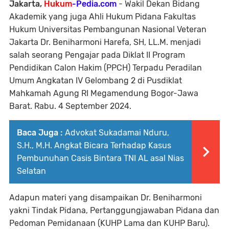
Jakarta,
Hukum
-Pedia.com
- Wakil Dekan Bidang
Akademik yang juga Ahli Hukum Pidana Fakultas
Hukum Universitas Pembangunan Nasional Veteran
Jakarta Dr. Beniharmoni Harefa, SH, LL.M. menjadi
salah seorang Pengajar pada Diklat II Program
Pendidikan Calon Hakim (PPCH) Terpadu Peradilan
Umum Angkatan IV Gelombang 2 di Pusdiklat
Mahkamah Agung RI Megamendung Bogor-Jawa
Barat. Rabu. 4 September 2024.
Baca Juga :
Advokat Sukadamai Nduru,
S.H., M.H. Angkat Bicara Terhadap Kasus
Pembunuhan Casis Bintara TNI AL asal Nias
Selatan
Adapun materi yang disampaikan Dr. Beniharmoni
yakni Tindak Pidana, Pertanggungjawaban Pidana dan
Pedoman Pemidanaan (KUHP Lama dan KUHP Baru).