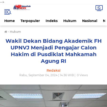
-->
Home
Terpopuler
Indeks
Hukum
Nasional
N
›
Hukum
Wakil Dekan Bidang Akademik FH
UPNVJ Menjadi Pengajar Calon
Hakim di Pusdiklat Mahkamah
Agung RI
Redaksi
Rabu, September 04, 2024 | 14:36 WIB |
0
Views