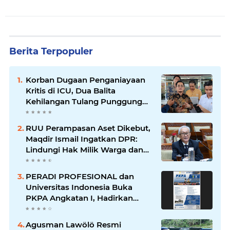
Berita Terpopuler
Korban Dugaan Penganiayaan
Kritis di ICU, Dua Balita
Kehilangan Tulang Punggung
Keluarga
RUU Perampasan Aset Dikebut,
Maqdir Ismail Ingatkan DPR:
Lindungi Hak Milik Warga dan
Cegah Penyalahgunaan
Wewenang
PERADI PROFESIONAL dan
Universitas Indonesia Buka
PKPA Angkatan I, Hadirkan
Pengajar Elite Penegak Hukum
dan Akademisi
Agusman Lawölö Resmi