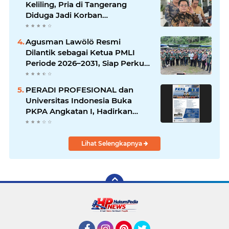
Keliling, Pria di Tangerang
Diduga Jadi Korban
Pengeroyokan dan Kekerasan,
Kini Dirawat di ICU
Agusman Lawölö Resmi
Dilantik sebagai Ketua PMLI
Periode 2026–2031, Siap Perkuat
Persatuan Marga Lawölö
PERADI PROFESIONAL dan
Universitas Indonesia Buka
PKPA Angkatan I, Hadirkan
Pengajar Elite Penegak Hukum
dan Akademisi
Lihat Selengkapnya