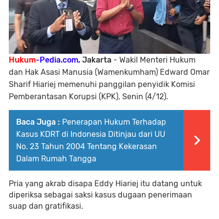
Hukum
-Pedia.com,
Jakarta
-
Wakil Menteri Hukum
dan Hak Asasi Manusia (Wamenkumham) Edward Omar
Sharif Hiariej memenuhi panggilan penyidik Komisi
Pemberantasan Korupsi (KPK), Senin (4/12).
Baca Juga :
Penerapan Hukum Terhadap
Kasus KDRT di Indonesia Ditinjau dari UU
No. 23 Tahun 2004 Tentang Kekerasan
Dalam Rumah Tangga
Pria yang akrab disapa Eddy Hiariej itu datang untuk
diperiksa sebagai saksi kasus dugaan penerimaan
suap dan gratifikasi.