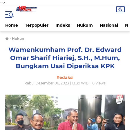
-->
Home
Terpopuler
Indeks
Hukum
Nasional
N
›
Hukum
Wamenkumham Prof. Dr. Edward
Omar Sharif Hiariej, S.H., M.Hum,
Bungkam Usai Diperiksa KPK
Redaksi
Rabu, Desember 06, 2023 | 13:39 WIB |
0
Views