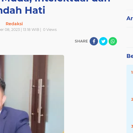
ndah Hati
Ar
Redaksi
 08, 2023 | 13:18 WIB |
0
Views
SHARE
Be