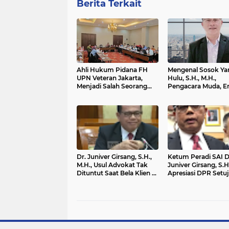
Berita Terkait
Ahli Hukum Pidana FH
Mengenal Sosok Y
UPN Veteran Jakarta,
Hulu, S.H., M.H.,
Menjadi Salah Seorang
Pengacara Muda, En
Eksaminator Pada
dan Cerdas, Asli Put
Eksaminasi Kasus Ferdy
Nias
Sambo Dan Putri
Chandrawati
Dr. Juniver Girsang, S.H.,
Ketum Peradi SAI D
M.H., Usul Advokat Tak
Juniver Girsang, S.H.
Dituntut Saat Bela Klien di
Apresiasi DPR Setuj
RKUHAP, Komisi III :
Usulan Hak Impuni
Bungkus!
Advokat di RUU K