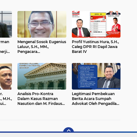
arman
Mengenal Sosok Eugenius
Profil Yustinus Hura, S.H.,
Laluur, S.H., MM.,
Caleg DPR RI Dapil Jawa
erjik
Pengacara
Barat IV
ra
Berpengalaman dan
Mumpuni Di Bidang
Perpajakan
r.
Analisis Pro-Kontra
Legitimasi Pembekuan
, M.H.,
Dalam Kasus Razman
Berita Acara Sumpah
ui
Nasution dan M. Firdaus
Advokat Oleh Pengadilan
tas
Oiwobo : Peluang
: Kewajiban Melindungi
UHAP
Kembali ke Profesi
Wibawa Peradilan
Advokat