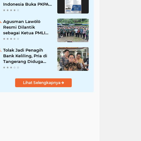
Indonesia Buka PKPA
Angkatan I, Hadirkan
Pengajar Elite
Penegak Hukum dan
Agusman Lawölö
Akademisi
Resmi Dilantik
sebagai Ketua PMLI
Periode 2026–2031,
Siap Perkuat
Persatuan Marga
Tolak Jadi Penagih
Lawölö
Bank Keliling, Pria di
Tangerang Diduga
Jadi Korban
Pengeroyokan dan
Kekerasan, Kini
Lihat Selengkapnya
Dirawat di ICU