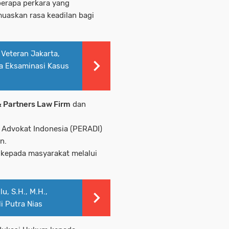
berapa perkara yang
uaskan rasa keadilan bagi
Veteran Jakarta,
a Eksaminasi Kasus
 Partners Law Firm
dan
.
 Advokat Indonesia (PERADI)
en.
 kepada masyarakat melalui
, S.H., M.H.,
i Putra Nias