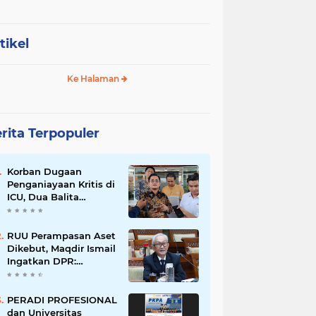
tikel
Ke Halaman
rita Terpopuler
Korban Dugaan
Penganiayaan Kritis di
ICU, Dua Balita
Kehilangan Tulang
Punggung Keluarga
RUU Perampasan Aset
Dikebut, Maqdir Ismail
Ingatkan DPR:
Lindungi Hak Milik
Warga dan Cegah
Penyalahgunaan
PERADI PROFESIONAL
Wewenang
dan Universitas