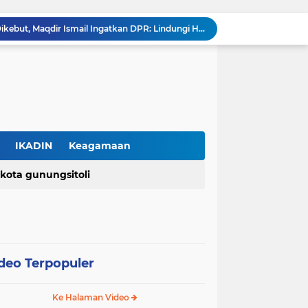
RUU Perampasan Aset Dikebut, Maqdir Ismail Ingatkan DPR: Lindungi Hak Milik Warga dan Cegah Penyalahgunaan Wewenang
Agusman Lawölö Resmi Dilantik sebagai Ketua PMLI Periode 2026–2031, Siap Perkuat Persatuan Marga Lawölö
Korban Dugaan Penganiayaan Kritis di ICU, Dua Balita Kehilangan Tulang Punggung Keluarga
Tolak Jadi Penagih Bank Keliling, Pria di Tangerang Diduga Jadi Korban Pengeroyokan dan Kekerasan, Kini Dirawat di ICU
Kemenkum Percepat Penegasan Status Kewarganegaraan melalui Layanan Jemput Bola, Menkum: Seluruh Warga Harus Terlayani
DPR RI Sahkan UU Pusat Finansial Internasional Indonesia, Tonggak Baru Penguatan Daya Saing Keuangan Nasional
Pemerintah Resmikan PP Nomor 30 Tahun 2026, Tarif PNBP Kementerian Hukum Disesuaikan, UMKM Tetap Diutamakan
Seminar "Bahagia Tanpa Batas" Hadirkan Semangat Hidup Penuh Sukacita bagi Warga Usia Indah Gereja AMIN Jemaat Tangerang Raya
IKADIN
Keagamaan
Kuasa Hukum Keluarga Agnis Jance Zebua Desak Mabes Polri Ungkap Pelaku, "Di Mana Keadilan Itu?"
kota gunungsitoli
(2)
(2)
PERADI PROFESIONAL dan Universitas Indonesia Buka PKPA Angkatan I, Hadirkan Pengajar Elite Penegak Hukum dan Akademisi
isasi profesi
dpn peradi
polri
upn veteran jakarta
deo Terpopuler
Ke Halaman Video