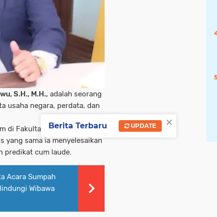
u, S.H., M.H.,
adalah seorang
a usaha negara, perdata, dan
×
Berita Terbaru
UPDATE
um di Fakultas Hukum
us yang sama ia menyelesaikan
 predikat cum laude.
ta Acara Sumpah
elindungi Wibawa