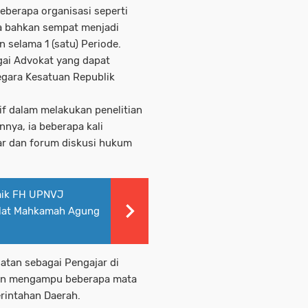
beberapa organisasi seperti
 bahkan sempat menjadi
 selama 1 (satu) Periode.
gai Advokat yang dapat
egara Kesatuan Republik
tif dalam melakukan penelitian
nya, ia beberapa kali
ar dan forum diskusi hukum
mik FH UPNVJ
klat Mahkamah Agung
iatan sebagai Pengajar di
an mengampu beberapa mata
rintahan Daerah.