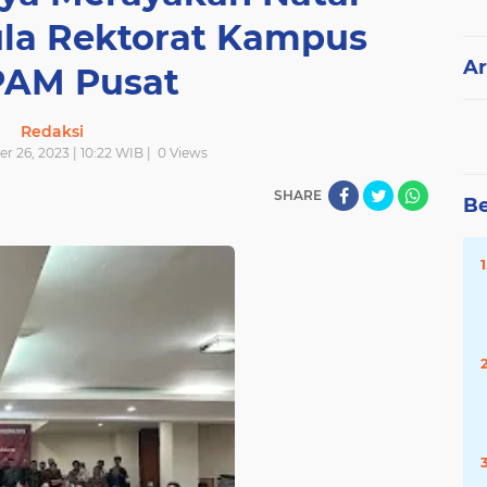
ula Rektorat Kampus
Ar
AM Pusat
Redaksi
r 26, 2023 | 10:22 WIB |
0
Views
SHARE
Be