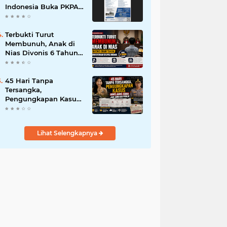
Indonesia Buka PKPA
Angkatan I, Hadirkan
Pengajar Elite
Penegak Hukum dan
Terbukti Turut
Akademisi
Membunuh, Anak di
Nias Divonis 6 Tahun
dan Ditahan di LPKA
Medan
45 Hari Tanpa
Tersangka,
Pengungkapan Kasus
Agnis Jance Zebua
Jadi Sorotan Publik
Lihat Selengkapnya