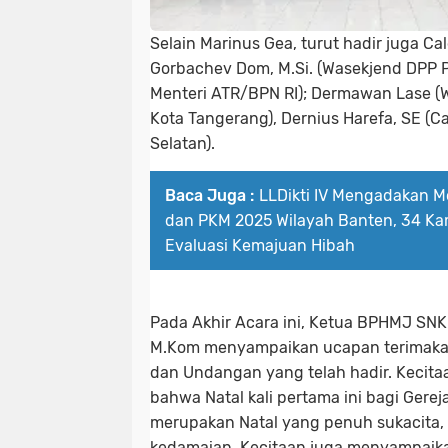
Selain Marinus Gea, turut hadir juga Cal
Gorbachev Dom, M.Si. (Wasekjend DPP PS
Menteri ATR/BPN RI); Dermawan Lase (Wa
Kota Tangerang), Dernius Harefa, SE (
Selatan).
Baca Juga :
LLDikti IV Mengadakan M
dan PKM 2025 Wilayah Banten, 34 Ka
Evaluasi Kemajuan Hibah
Pada Akhir Acara ini, Ketua BPHMJ SNK.
M.Kom menyampaikan ucapan terimakas
dan Undangan yang telah hadir. Kecit
bahwa Natal kali pertama ini bagi Gere
merupakan Natal yang penuh sukacita,
kedamaian. Kecitaan juga menyampaika