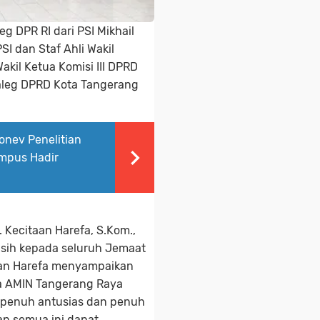
eg DPR RI dari PSI Mikhail
I dan Staf Ahli Wakil
kil Ketua Komisi III DPRD
Caleg DPRD Kota Tangerang
onev Penelitian
mpus Hadir
 Kecitaan Harefa, S.Kom.,
ih kepada seluruh Jemaat
aan Harefa menyampaikan
ja AMIN Tangerang Raya
 penuh antusias dan penuh
n semua ini dapat