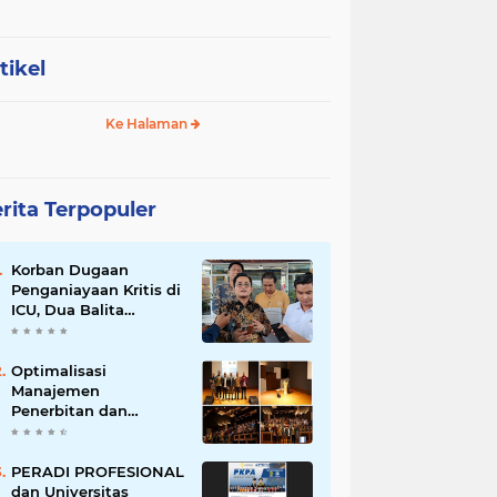
tikel
Ke Halaman
rita Terpopuler
Korban Dugaan
Penganiayaan Kritis di
ICU, Dua Balita
Kehilangan Tulang
Punggung Keluarga
Optimalisasi
Manajemen
Penerbitan dan
Infrastruktur Server
pada Open Journal
System (OJS) versi 3.3
PERADI PROFESIONAL
dan Universitas