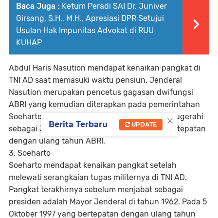
Baca Juga :
Ketum Peradi SAI Dr. Juniver
Girsang, S.H., M.H., Apresiasi DPR Setujui
Usulan Hak Impunitas Advokat di RUU
KUHAP
Abdul Haris Nasution mendapat kenaikan pangkat di
TNI AD saat memasuki waktu pensiun. Jenderal
Nasution merupakan pencetus gagasan dwifungsi
ABRI yang kemudian diterapkan pada pemerintahan
×
Soeharto. 5 Oktober tahun 1997 Nasution dianugerahi
Berita Terbaru
UPDATE
sebagai Jenderal Besar bintang lima yang bertepatan
dengan ulang tahun ABRI.
3. Soeharto
Soeharto mendapat kenaikan pangkat setelah
melewati serangkaian tugas militernya di TNI AD.
Pangkat terakhirnya sebelum menjabat sebagai
presiden adalah Mayor Jenderal di tahun 1962. Pada 5
Oktober 1997 yang bertepatan dengan ulang tahun