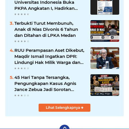
Universitas Indonesia Buka
PKPA Angkatan I, Hadirkan
Pengajar Elite Penegak Hukum
dan Akademisi
Terbukti Turut Membunuh,
Anak di Nias Divonis 6 Tahun
dan Ditahan di LPKA Medan
RUU Perampasan Aset Dikebut,
Maqdir Ismail Ingatkan DPR:
Lindungi Hak Milik Warga dan
Cegah Penyalahgunaan
Wewenang
45 Hari Tanpa Tersangka,
Pengungkapan Kasus Agnis
Jance Zebua Jadi Sorotan
Publik
Lihat Selengkapnya