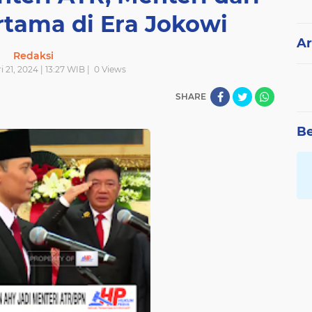
tama di Era Jokowi
Ar
Redaksi
 21, 2024 | 13:27 WIB |
0
Views
SHARE
Be