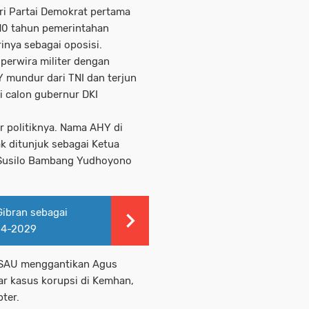
ri Partai Demokrat pertama
 10 tahun pemerintahan
inya sebagai oposisi.
perwira militer dengan
Y mundur dari TNI dan terjun
i calon gubernur DKI
er politiknya. Nama AHY di
k ditunjuk sebagai Ketua
Susilo Bambang Yudhoyono
ibran sebagai
024-2029
 KSAU menggantikan Agus
ar kasus korupsi di Kemhan,
ter.