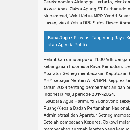
Perekonomian Airlangga Hartarto, Menko
Azwar Anas, Jaksa Agung ST Burhanuddin,
Muhammad, Wakil Ketua MPR Yandri Susant
Hasan, Wakil Ketua DPR Sufmi Dasco Ahm
Baca Juga :
Provinsi Tangerang Raya, K
atau Agenda Politik
Pelantikan dimulai pukul 11.00 WIB denga
kebangsaan Indonesia Raya. Kemudian, De
Aparatur Setneg membacakan Keputusan P
AHY sebagai Menteri ATR/BPN. Keppres t
tahun 2024 tentang pemberhentian dan p
Indonesia Maju periode 2019-2024.
"Saudara Agus Harimurti Yudhoyono sebag
Ruang/Kepala Badan Pertanahan Nasional,"
Administrasi dan Aparatur Setneg membac
Setelah pembacaan Keppres, Jokowi melan
membacakan sumpah jabatan yang kemudia