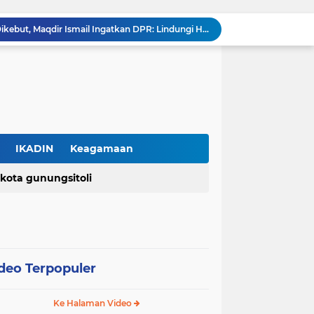
RUU Perampasan Aset Dikebut, Maqdir Ismail Ingatkan DPR: Lindungi Hak Milik Warga dan Cegah Penyalahgunaan Wewenang
Agusman Lawölö Resmi Dilantik sebagai Ketua PMLI Periode 2026–2031, Siap Perkuat Persatuan Marga Lawölö
Korban Dugaan Penganiayaan Kritis di ICU, Dua Balita Kehilangan Tulang Punggung Keluarga
Tolak Jadi Penagih Bank Keliling, Pria di Tangerang Diduga Jadi Korban Pengeroyokan dan Kekerasan, Kini Dirawat di ICU
Kemenkum Percepat Penegasan Status Kewarganegaraan melalui Layanan Jemput Bola, Menkum: Seluruh Warga Harus Terlayani
DPR RI Sahkan UU Pusat Finansial Internasional Indonesia, Tonggak Baru Penguatan Daya Saing Keuangan Nasional
Pemerintah Resmikan PP Nomor 30 Tahun 2026, Tarif PNBP Kementerian Hukum Disesuaikan, UMKM Tetap Diutamakan
Seminar "Bahagia Tanpa Batas" Hadirkan Semangat Hidup Penuh Sukacita bagi Warga Usia Indah Gereja AMIN Jemaat Tangerang Raya
IKADIN
Keagamaan
Kuasa Hukum Keluarga Agnis Jance Zebua Desak Mabes Polri Ungkap Pelaku, "Di Mana Keadilan Itu?"
kota gunungsitoli
(2)
(2)
PERADI PROFESIONAL dan Universitas Indonesia Buka PKPA Angkatan I, Hadirkan Pengajar Elite Penegak Hukum dan Akademisi
isasi profesi
dpn peradi
polri
upn veteran jakarta
deo Terpopuler
Ke Halaman Video