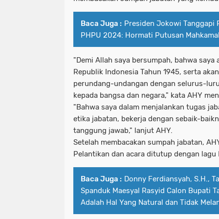
Baca Juga :
Presiden Jokowi Tanggapi 
PHPU 2024: Hormati Putusan Mahkamah
"Demi Allah saya bersumpah, bahwa saya 
Republik Indonesia Tahun 1945, serta aka
perundang-undangan dengan selurus-luru
kepada bangsa dan negara," kata AHY men
"Bahwa saya dalam menjalankan tugas jab
etika jabatan, bekerja dengan sebaik-bai
tanggung jawab," lanjut AHY.
Setelah membacakan sumpah jabatan, AHY
Pelantikan dan acara ditutup dengan lagu 
Baca Juga :
Donny Ferdiansyah, S.H., T
Spanduk Maesyal Rasyid Calon Bupati T
Adalah Hal Yang Natural dan Tidak Mela