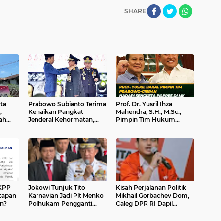
SHARE
ta
Prabowo Subianto Terima
Prof. Dr. Yusril Ihza
,
Kenaikan Pangkat
Mahendra, S.H., M.Sc.,
ah
Jenderal Kehormatan,
Pimpin Tim Hukum
Presiden Jokowi:
Prabowo-Gibran Hadapi
Berdasarkan Usulan
Sengketa Pilpres 2024
Panglima TNI
DKPP
Jokowi Tunjuk Tito
Kisah Perjalanan Politik
tapan
Karnavian Jadi Plt Menko
Mikhail Gorbachev Dom,
en?
Polhukam Pengganti
Caleg DPR RI Dapil
Mahfud MD
Banten 3 (Tangerang
Raya)