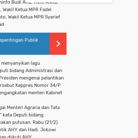
minfo Budi Arie, MenPANRB
 Wakil Ketua MPR Fadel
o, Wakil Ketua MPR Syarief
ad.
epentingan Publik
n menyanyikan lagu
puti bidang Administrasi dan
residen mengenai pelantikan
ersebut Keppres Nomor 34/P
engangkatan menteri Kabinet
ai Menteri Agraria dan Tata
 kata Deputi bidang
akan putusan, Rabu (21/2).
tik AHY dan Hadi. Jokowi
n diikuti AHY.