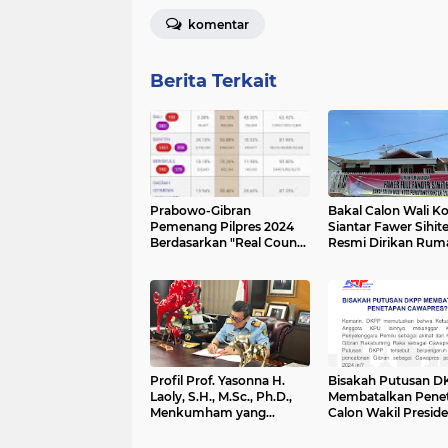
komentar
Berita Terkait
Prabowo-Gibran
Bakal Calon Wali Ko
Pemenang Pilpres 2024
Siantar Fawer Sihite
Berdasarkan "Real Count"
Resmi Dirikan Rum
KawalPemilu
Pemenangan
Profil Prof. Yasonna H.
Bisakah Putusan 
Laoly, S.H., M.Sc., Ph.D.,
Membatalkan Pene
Menkumham yang
Calon Wakil Presid
Sempat Bercita-cita Jadi
Pendeta