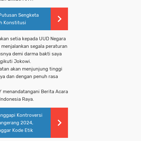
Putusan Sengketa
 Konstitusi
akan setia kepada UUD Negara
n menjalankan segala peraturan
snya demi darma bakti saya
gikuti Jokowi.
atan akan menjunjung tinggi
knya dan dengan penuh rasa
 menandatangani Berita Acara
Indonesia Raya.
anggapi Kontroversi
angerang 2024,
nggar Kode Etik